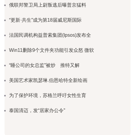
俄联邦警卫局上尉叛逃后曝普京猛料
“更新·共生”成为第18届威尼斯国际
法国民调机构益普索集团(Ipsos)发布全
Win11删除9个文件夹功能引发众怒 微软
“睡公司的女总监”被炒 推特又解
美国艺术家凯瑟琳.伯恩哈特全新绘画
为了保护环境，苏格兰呼吁女性生育
泰国清迈，发“居家办公令”