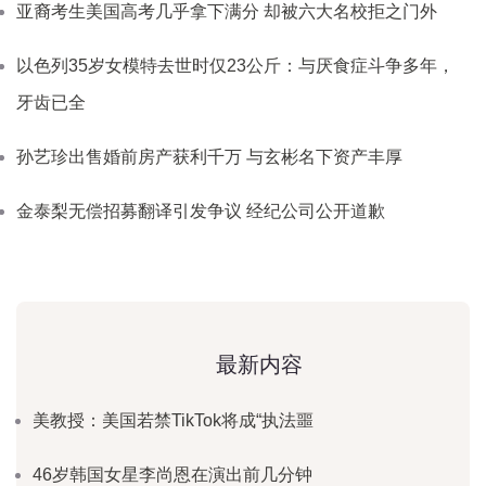
亚裔考生美国高考几乎拿下满分 却被六大名校拒之门外
以色列35岁女模特去世时仅23公斤：与厌食症斗争多年，
牙齿已全
孙艺珍出售婚前房产获利千万 与玄彬名下资产丰厚
金泰梨无偿招募翻译引发争议 经纪公司公开道歉
最新内容
美教授：美国若禁TikTok将成“执法噩
46岁韩国女星李尚恩在演出前几分钟