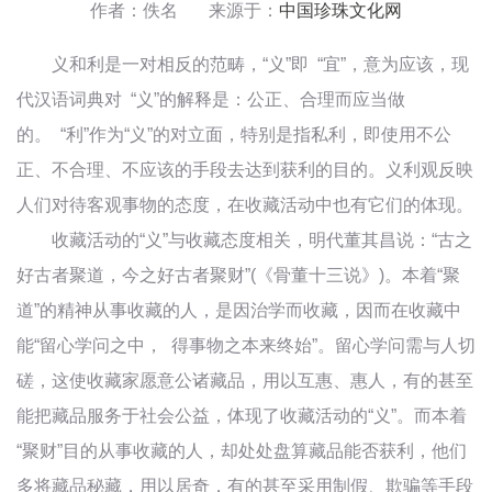
作者：佚名 来源于：
中国珍珠文化网
义和利是一对相反的范畴，“义”即 “宜”，意为应该，现
代汉语词典对 “义”的解释是：公正、合理而应当做
的。 “利”作为“义”的对立面，特别是指私利，即使用不公
正、不合理、不应该的手段去达到获利的目的。义利观反映
人们对待客观事物的态度，在收藏活动中也有它们的体现。
收藏活动的“义”与收藏态度相关，明代董其昌说：“古之
好古者聚道，今之好古者聚财”(《骨董十三说》)。本着“聚
道”的精神从事收藏的人，是因治学而收藏，因而在收藏中
能“留心学问之中， 得事物之本来终始”。留心学问需与人切
磋，这使收藏家愿意公诸藏品，用以互惠、惠人，有的甚至
能把藏品服务于社会公益，体现了收藏活动的“义”。而本着
“聚财”目的从事收藏的人，却处处盘算藏品能否获利，他们
多将藏品秘藏，用以居奇，有的甚至采用制假、欺骗等手段