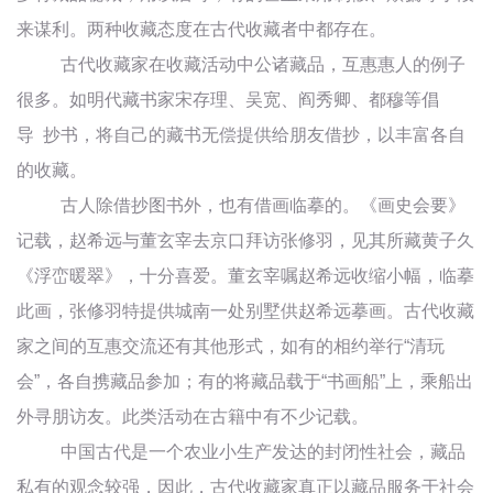
来谋利。两种收藏态度在古代收藏者中都存在。
古代收藏家在收藏活动中公诸藏品，互惠惠人的例子
很多。如明代藏书家宋存理、吴宽、阎秀卿、都穆等倡
导 抄书，将自己的藏书无偿提供给朋友借抄，以丰富各自
的收藏。
古人除借抄图书外，也有借画临摹的。《画史会要》
记载，赵希远与董玄宰去京口拜访张修羽，见其所藏黄子久
《浮峦暖翠》，十分喜爱。董玄宰嘱赵希远收缩小幅，临摹
此画，张修羽特提供城南一处别墅供赵希远摹画。古代收藏
家之间的互惠交流还有其他形式，如有的相约举行“清玩
会”，各自携藏品参加；有的将藏品载于“书画船”上，乘船出
外寻朋访友。此类活动在古籍中有不少记载。
中国古代是一个农业小生产发达的封闭性社会，藏品
私有的观念较强，因此，古代收藏家真正以藏品服务于社会