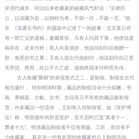
评清代咸丰、同治以来收藏家的秘藏风气时说：“京师巨
公，以深藏为旨，以独特为奇，不留一目，不跋一言。”他
在 《流通古书约》的题跋中记述了一则故事：北京某公存
有一部亡父的遗稿，箧藏甚珍。凡有人问其下落，他便说遗
稿存在，还未付梓；有人向其借抄，他说待刻印后相赠一
部，免受抄书之累；又有人提出代他刻印，他说刻印自己责
无旁贷。然而，此公不久亡故，遗稿终因未付梓而失传。
古人收藏“聚财”的表现形式之二，是制假。制假在古代
相当盛行， 特别明清时期，藏品的制假活动十分猖獗，书
画、青铜器、古帖、古书、古玩等几平所有的藏品都有假
货，许多藏品一经流传 ，立刻有人仿制假冒。如《宣炉博
论》称，明宣德年间所造宣炉，至天启时已是“真者十一，
赝者十九”。明清藏品制假者不仅有商贩、工匠，而目有不
少收藏家， 甚至连一些有名望的收藏家也介入制假活动。