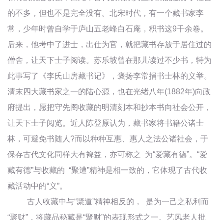
的不多，但也不是完全没有。北宋时代，有一个藏书家李
常，少年时曾自学于庐山五老峰白石庵，积书这9千余卷。
后来，他考中了进士，出仕为官，就把藏书存放于居住过的
僧舍，让天下士子阅读。苏乐坡曾在那儿读过不少书，特为
此事写了《李氏山房藏书记》，褒扬李常捐书士林的义举。
清末四大藏书家之一的陆心源，也在光绪八年(1882年)向政
府提出，愿把守先阁收藏的明清刻本和抄本书向社会公开，
让天下士子阅览。近人陈登原认为，藏书家将书籍公诸士
林，可避免书随人?而以种种互惠、惠人之法公诸社会，于
保存古代文化同样大有裨益，亦可称之 为“爱藏有德”。“爱
藏有德”与收藏的 “聚遭”精神是相一致的，它体现了古代收
藏活动中的“义”。
古人收藏中与“聚道”精神相反的， 是为一己之私利而
“聚财”，将藏品秘藏是“聚财”的表现形式之一。艺风老人批