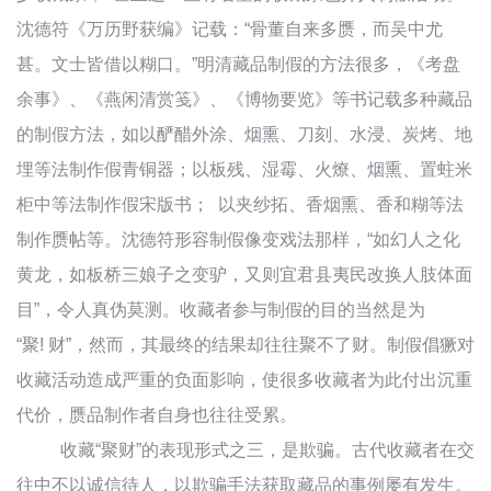
沈德符《万历野获编》记载：“骨董自来多赝，而吴中尤
甚。文士皆借以糊口。”明清藏品制假的方法很多，《考盘
余事》、《燕闲清赏笺》、《博物要览》等书记载多种藏品
的制假方法，如以酽醋外涂、烟熏、刀刻、水浸、炭烤、地
埋等法制作假青铜器；以板残、湿霉、火燎、烟熏、置蛀米
柜中等法制作假宋版书； 以夹纱拓、香烟熏、香和糊等法
制作赝帖等。沈德符形容制假像变戏法那样，“如幻人之化
黄龙，如板桥三娘子之变驴，又则宜君县夷民改换人肢体面
目”，令人真伪莫测。收藏者参与制假的目的当然是为
“聚! 财”，然而，其最终的结果却往往聚不了财。制假倡獗对
收藏活动造成严重的负面影响，使很多收藏者为此付出沉重
代价，赝品制作者自身也往往受累。
收藏“聚财”的表现形式之三，是欺骗。古代收藏者在交
往中不以诚信待人，以欺骗手法获取藏品的事例屡有发生。