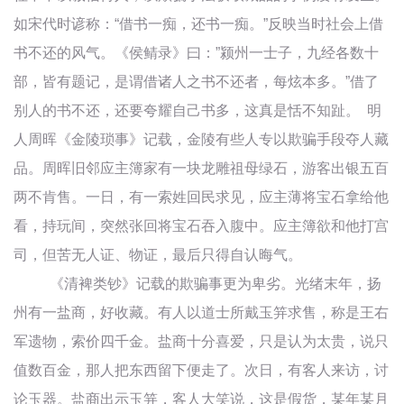
如宋代时谚称：“借书一痴，还书一痴。”反映当时社会上借
书不还的风气。《侯鲭录》曰：”颍州一士子，九经各数十
部，皆有题记，是谓借诸人之书不还者，每炫本多。”借了
别人的书不还，还要夸耀自己书多，这真是恬不知趾。 明
人周晖《金陵琐事》记载，金陵有些人专以欺骗手段夺人藏
品。周晖旧邻应主簿家有一块龙雕祖母绿石，游客出银五百
两不肯售。一日，有一索姓回民求见，应主薄将宝石拿给他
看，持玩间，突然张回将宝石吞入腹中。应主簿欲和他打宫
司，但苦无人证、物证，最后只得自认晦气。
《清裨类钞》记载的欺骗事更为卑劣。光绪末年，扬
州有一盐商，好收藏。有人以道士所戴玉笄求售，称是王右
军遗物，索价四千金。盐商十分喜爱，只是认为太贵，说只
值数百金，那人把东西留下便走了。次日，有客人来访，讨
论玉器。盐商出示玉笄，客人大笑说，这是假货，某年某月