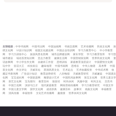
友情链接
：
中华书画网
中国书法网
中国油画网
书画交易网
艺术传播网
民俗文化网
刺
绣文化网
VI设计知识网
校园文化建设网
中国企业培训网
学习力教育中心
中小学教育
网
学习力训练中心
旅游风景名胜网
城市品牌建设网
家长学院
学习力教育智库
学习型
城市建设
域名投资知识网
意志力教育
健康生活网
中国营销策划网
世界民俗文化网
童
话故事网
中小学生作文网
余建祥工作室
思维训练
家庭教育顶层设计
中国爱情文化网
玩中学
笑话大王
科技前沿
趣味地理
中国书画网
思维谷
中华人物谱
高考季
中国
茶文化网
作文评论
天赋车站
西湖风景文化
艺术起点
艺术收藏投资
中华武术网
收
藏证书查询网
广告设计知识
教育趋势研究
八卦晚报
天赋教育研究
天赋邂逅
中国酒文
化网
宝宝成长网
中国瓷器网
雕塑设计艺术
中国民间故事网
珠宝文化网
世界儿童文学
网
茶艺文化网
宝岛期刊
教育百科
致富经
时尚休闲
风雅中国
时尚文化
贝壳书
画
中国兰花网
演讲与口才
现代家庭教育
网络营销传播网
学习力教育研究
中国文学
网
中国儿童文学网
国学文化网
成语辞典
健康百科
故事河
戏曲文化网
幸福教育
网
清风传播
幸福智库
文化艺术传播网
趣搜搜
世界休闲文化网