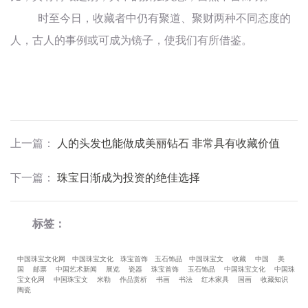
时至今日，收藏者中仍有聚道、聚财两种不同态度的
人，古人的事例或可成为镜子，使我们有所借鉴。
上一篇
：
人的头发也能做成美丽钻石 非常具有收藏价值
下一篇
：
珠宝日渐成为投资的绝佳选择
标签：
中国珠宝文化网
中国珠宝文化
珠宝首饰
玉石饰品
中国珠宝文
收藏
中国
美
国
邮票
中国艺术新闻
展览
瓷器
珠宝首饰
玉石饰品
中国珠宝文化
中国珠
宝文化网
中国珠宝文
米勒
作品赏析
书画
书法
红木家具
国画
收藏知识
陶瓷