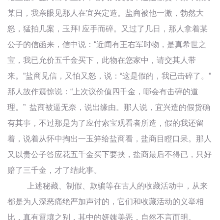
某日，我亲眼见那人在宜兴定造。盐商被他一激，勃然大
怒，猛拍几案，玉拜! 应手而碎。又过了几日，那人拿着某
公子的信函来，信中说：“近闻有王右军时物，是真希世之
宝，我已允价五千金买下，此物在您家中，请交其人带
来。”盐商见信，又怕又怒，说：“这是假的，我已击碎了。”
那人故作震惊说：“上次议价值四千金，哪会有击碎的道
理。” 盐商被逼无奈，说出缘由。那人说，宜兴造的假货确
有其事，不过那是为了应付索宝观看者所造，假的我还留
着，说着从怀中掏出一玉笄给盐商看，盐商目瞪口呆。那人
又以贵公子答应花五千金买下要挟，盐商最后不得已，只好
赔了三千金，才了结此事。
上述秘藏、制假、欺骗等在古人的收藏活动中，从来
都是为人深恶痛绝严加声讨的，它们和收藏活动的义举相
比，真有霄壤之别，其中的妍媸美恶，自然不言而明。