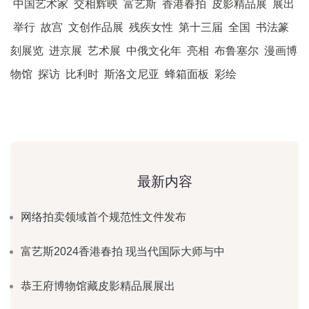
中国艺术家
交相辉映
富艺斯
香港春拍
皮影精品展
展出
举行
故宫
文创作品展
残疾女性
第十三届
全国
书法篆
刻展览
进京展
艺术展
中俄文化年
亮相
布鲁塞尔
漫画博
物馆
探访
比利时
斯洛文尼亚
蜂箱面板
彩绘
最新内容
网络拍卖领域首个规范性文件发布
富艺斯2024香港春拍 现当代国际大师与中
恭王府博物馆藏皮影精品展展出