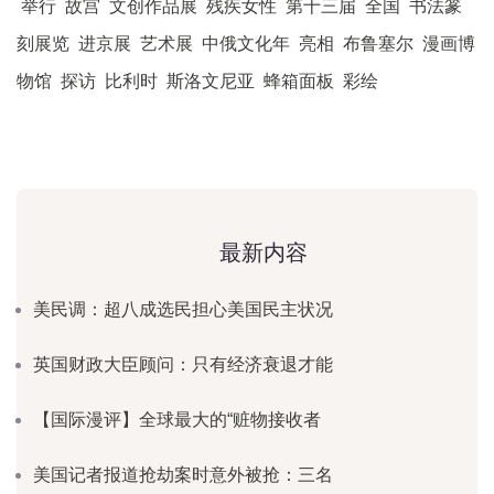
举行
故宫
文创作品展
残疾女性
第十三届
全国
书法篆
刻展览
进京展
艺术展
中俄文化年
亮相
布鲁塞尔
漫画博
物馆
探访
比利时
斯洛文尼亚
蜂箱面板
彩绘
最新内容
美民调：超八成选民担心美国民主状况
英国财政大臣顾问：只有经济衰退才能
【国际漫评】全球最大的“赃物接收者
美国记者报道抢劫案时意外被抢：三名