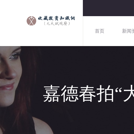
首页
新闻
嘉德春拍“大