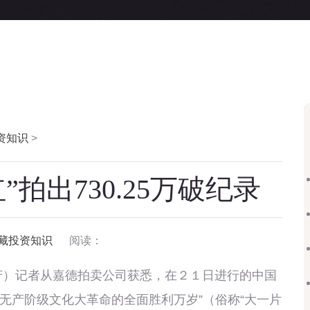
资知识
>
拍出730.25万破纪录
藏投资知识
阅读：
）记者从嘉德拍卖公司获悉，在２１日进行的中国
“无产阶级文化大革命的全面胜利万岁”（俗称“大一片