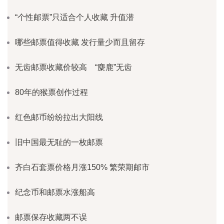
“个性邮票”只适合个人收藏 升值潜
哪些邮票值得收藏 发行量少而且留存
无齿邮票收藏价较高 “麋鹿”无齿
80年的猴票创作过程
红色邮币纷纷拉出大阳线
旧中国最无耻的一枚邮票
齐白石套票价格月涨150% 繁荣期邮市
纪念币和邮票水涨船高
邮票保存收藏两不误